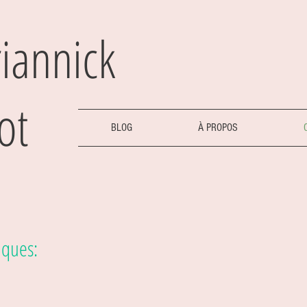
iannick
ot
BLOG
À PROPOS
ques: