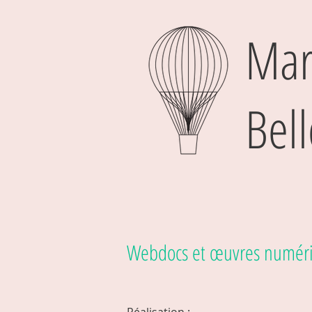
Mar
Bell
Webdocs et œuvres numéri