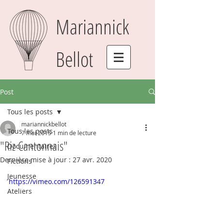
Mariannick
Bellot
Post
Tous les posts
mariannickbellot
Tous les posts
7 mai 2015
1 min de lecture
"Riz Cantonnais"
Documentaires
Dernière mise à jour :
27 avr. 2020
Fictions
Jeunesse
https://vimeo.com/126591347
Ateliers