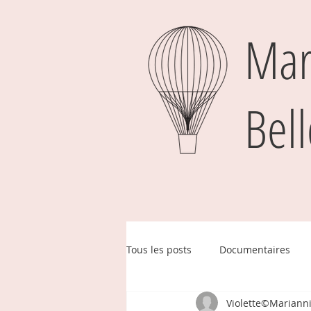
Mar
Bell
Tous les posts
Documentaires
Violette©Marianni