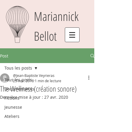
Mariannick
Bellot
Post
Tous les posts
@Jean-Baptiste Veyrieras
Tous les posts
25 nov. 2018
1 min de lecture
The Wellness (création sonore)
Documentaires
Dernière mise à jour :
27 avr. 2020
Fictions
Jeunesse
Ateliers