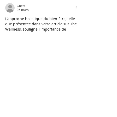
Guest
05 mars
L'approche holistique du bien-être, telle 
que présentée dans votre article sur The 
Wellness, souligne l'importance de 
l'harmonie entre l'esprit et 
l'environnement. Pourtant, un aspect 
souvent négligé dans cette quête de 
sérénité est l'influence directe des 
couleurs portées sur notre propre 
champ énergétique. Pour approfondir 
cette réflexion sur l'esthétique vibrante, 
vous pouvez 
voir ici
 comment les 
nuances chaudes s'intègrent dans une 
garde-robe consciente.  
La Chromothérapie : 
Bien plus qu'une 
question de style