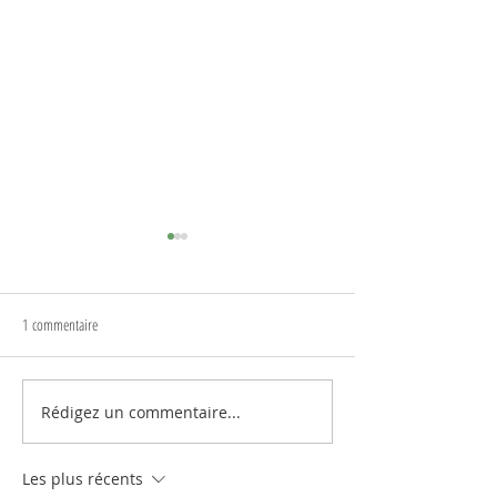
1 commentaire
Tournage Fresh Winds
Rédigez un commentaire...
Une vie une oeuvre, A
Appelfeld
Les plus récents