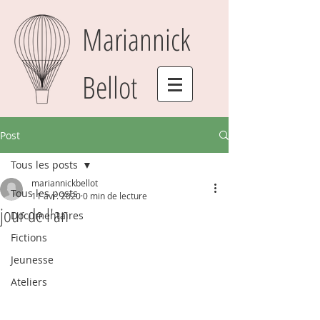
Mariannick
Bellot
Post
Tous les posts
mariannickbellot
Tous les posts
11 avr. 2020
0 min de lecture
jour de l'an
Documentaires
Fictions
Jeunesse
Ateliers